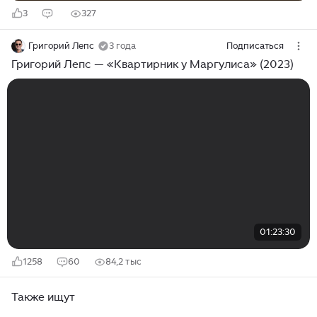
3
327
Григорий Лепс
3 года
Подписаться
Григорий Лепс — «Квартирник у Маргулиса» (2023)
01:23:30
1258
60
84,2 тыс
Также ищут