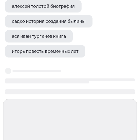
алексей толстой биография
садко история создания былины
ася иван тургенев книга
игорь повесть временных лет
отрывок из повести а н толстого детство никиты