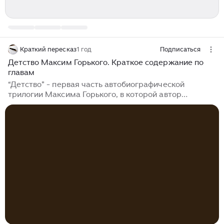
Краткий пересказ
1 год
Подписаться
Детство Максим Горького. Краткое содержание по
главам
“Детство” - первая часть автобиографической
трилогии Максима Горького, в которой автор
описывает свои детские годы. Сюжет строится вокруг
мальчика Алеши Пешкова, который после смерти
отца и младшего брата переезжает из Астрахани в
Нижний Новгород к деду Василию Васильичу
Каширину. В доме деда царят напряженная
атмосфера, постоянные конфликты и жестокость. В
первой главе повести "Детство" рассказывается о
начале трагических событий в жизни маленького
Алеши Пешкова. До определенного момента мальчик
жил счастливо с родителями в Астрахани...