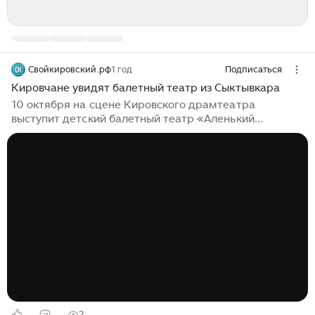
Свойкировский.рф
1 год
Подписаться
Кировчане увидят балетный театр из Сыктывкара
10 октября на сцене Кировского драмтеатра
выступит детский балетный театр «Аленький
цветочек» из Сыктывкара. Жители и гости города
увидят спектакли «Аленький цветочек» (0+) и
«Волшебная фантазия» (0+), сообщили в
правительстве Кировской области. Первая
постановка вдохновлена одноимённой сказкой Сергея
Аксакова. Действие...
2