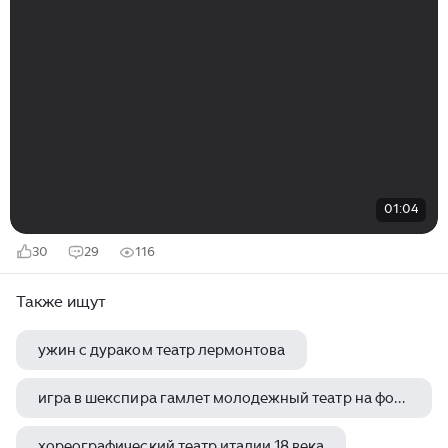
01:04
30
29
116
Также ищут
ужин с дураком театр лермонтова
игра в шекспира гамлет молодежный театр на фонтанке отзывы
хореографический театр италии 18 века