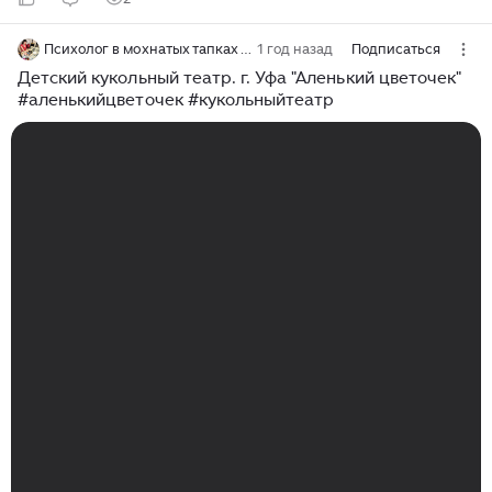
Психолог в мохнатых тапках 🐈🎨
1 год назад
Подписаться
Детский кукольный театр. г. Уфа "Аленький цветочек"
#аленькийцветочек #кукольныйтеатр