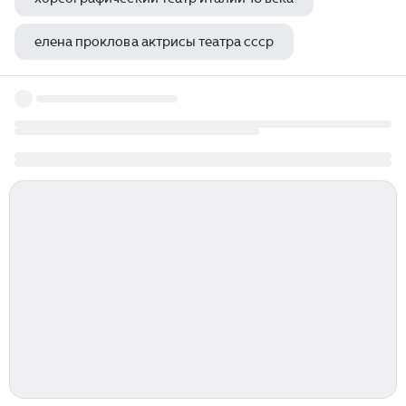
елена проклова актрисы театра ссср
площадь театра оперы и балета красноярск