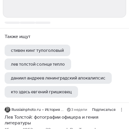
Также ищут
стивен кинг тупоголовый
лев толстой солнце тепло
даниил андреев ленинградский апокалипсис
кто здесь евгений гришковец
оскар уайльд fairy tales
Russiainphoto.ru – История России в фотографиях
3 недели
Подписаться
Лев Толстой: фотографии офицера и гения
литературы