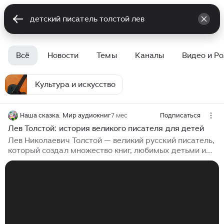
Всё
Новости
Темы
Каналы
Видео и Р
Культура и искусство
Наша сказка. Мир аудиокниг
7 мес
Подписаться
Лев Толстой: история великого писателя для детей
Лев Николаевич Толстой — великий русский писатель,
который создал множество книг, любимых детьми и
взрослыми. Его жизнь была полна интересных
событий и добрых дел. Детство в Ясной Поляне Лев
Толстой родился 9 сентября 1828 года в усадьбе
Ясная Поляна под Тулой. Он был четвёртым
ребёнком в дворянской семье. Когда Лёве было два
года, умерла его мать, а в девять лет — отец.
Мальчика и его братьев с сестрой взяла на