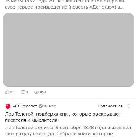
15 июля 1852 года 29-летний Лев Толстой отправил
свое первое произведение (повесть «Детство») в
литературный журнал («Современник»). В то время
он проходил военную службу на Кавказе. Толстого
считали блестящим офицером и прочили успешную
карьеру в армии, но он решил связать свою жизнь с
литературой. В нашем материале...
68
3
360
МТС Редспот
10 мес
Подписаться
Лев Толстой: подборка книг, которые раскрывают
писателя и мыслителя
Лев Толстой родился 9 сентября 1828 года и изменил
литературу навсегда. Собрали книги, которые