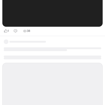
воспитание тётя Пелагея Ильинична Юшкова. Они
переехали в Казань, где Лев провёл шесть лет...
1
38