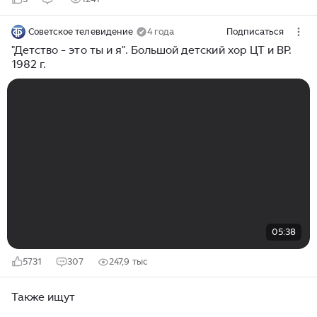
Советское телевидение
4 года
Подписаться
"Детство - это ты и я". Большой детский хор ЦТ и ВР.
1982 г.
05:38
5731
307
247,9 тыс
Также ищут