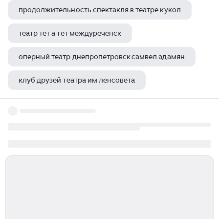
продолжительность спектакля в театре кукол
театр тет а тет междуреченск
оперный театр днепропетровск самвел адамян
клуб друзей театра им ленсовета
инструктаж по технике безопасности в театре