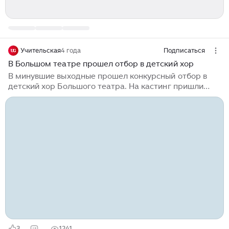
Учительская
4 года
Подписаться
В Большом театре прошел отбор в детский хор
В минувшие выходные прошел конкурсный отбор в
детский хор Большого театра. На кастинг пришли
порядка 160-ти ребят в возрасте от 7 до 13 лет. Всего
было отобрано 26 кандидатов, но пока на
испытательный срок. Отбор в хор в Большого театра
– событие грандиозное для всех почитателей
культуры и искусства. Принять участие в испытании
отправились одаренные дети и их мотивированные
родители. Большинство конкурсантов занимаются в
музыкальных школах, играют на инструментах,
посещают занятия вокалом. Конкурсантам...
3
1241