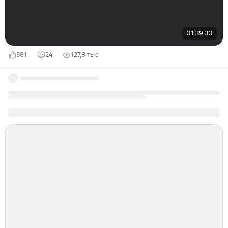
01:39:30
381
24
127,8 тыс