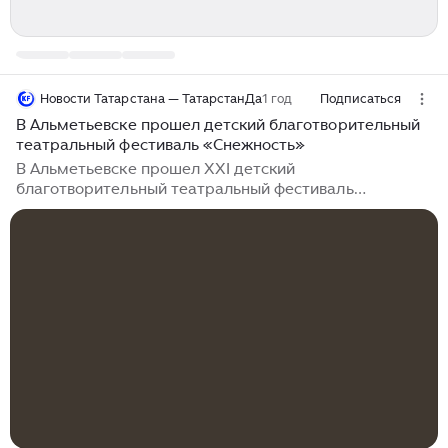
Новости Татарстана — ТатарстанДа
1 год
Подписаться
В Альметьевске прошел детский благотворительный
театральный фестиваль «Снежность»
В Альметьевске прошел XXI детский
благотворительный театральный фестиваль
«Снежность», который проводится по инициативе
мецената Андрея Комарова. Партнером в нефтяной
столице Татарстана выступила Группа компаний
«Римера». На протяжении трех дней участниками
предновогодних мероприятий фестиваля стали 2400
детей и подростков юго-востока республики. В 2024
году к 225-летнему юбилею писателя, поэта,
драматурга, историка, общественного деятеля А.С.
Пушкина фестиваль «Снежность» прошел под
лейтмотивом «Пушкин...