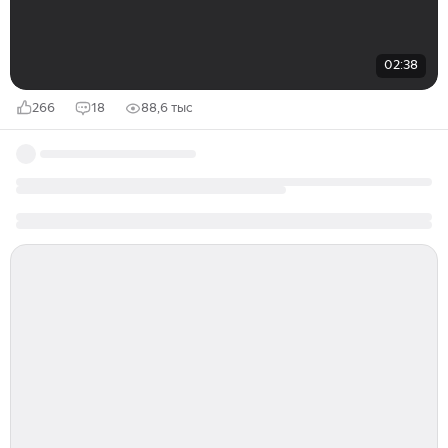
02:38
266
18
88,6 тыс