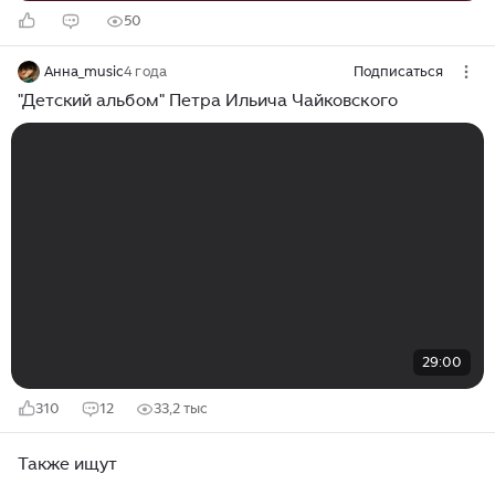
50
Анна_music
4 года
Подписаться
"Детский альбом" Петра Ильича Чайковского
29:00
310
12
33,2 тыс
Также ищут