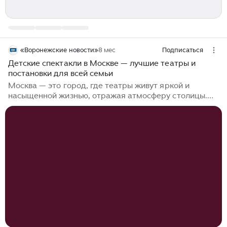
«Воронежские новости»
8 мес
Подписаться
Детские спектакли в Москве — лучшие театры и
постановки для всей семьи
Москва — это город, где театры живут яркой и
насыщенной жизнью, отражая атмосферу столицы.
Каждый день на сценах города актёры оживляют
сказки и знакомых персонажей, а афиши приглашают
на новые премьеры. Детские спектакли стали не
просто развлечением, а настоящей семейной
традицией, позволяющей провести выходной вместе,
посмеяться и обсудить важные темы после показа.
Репертуар театров огромен: от спектаклей для
малышей до музыкальных постановок и
интерактивных шоу, где дети становятся частью
сказки...