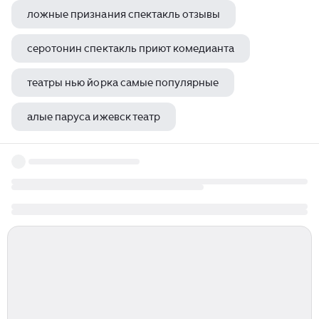
ложные признания спектакль отзывы
серотонин спектакль приют комедианта
театры нью йорка самые популярные
алые паруса ижевск театр
цветы для элджернона спектакль спб