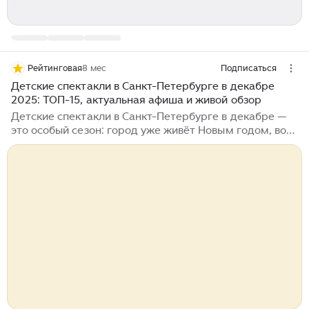
Рейтинговая
8 мес
Подписаться
Детские спектакли в Санкт-Петербурге в декабре
2025: ТОП-15, актуальная афиша и живой обзор
Детские спектакли в Санкт-Петербурге в декабре —
это особый сезон: город уже живёт Новым годом, во
всех районах загораются огни, а театры вываливают
на нас целые россыпи сказок, ёлок и музыкальных
историй. Родители судорожно ищут, какие детские
спектакли в Санкт-Петербурге в декабре выбрать, где
купить билеты без переплат и что подойдёт именно
их ребёнку. Мы, команда блога «Рейтинговая»,
решили упростить вам задачу: собрали самые
интересные детские спектакли в Санкт-Петербурге в
декабре 2025, разобрали форматы, возраст,
примерные цены, адреса и добавили советы по
выбору...