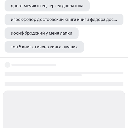
донат мечик отец сергея довлатова
игрок федор достоевский книга книги федора достоевского
иосиф бродский у меня лапки
топ 5 книг стивена кинга лучших
михаил александрович шолохов родной язык