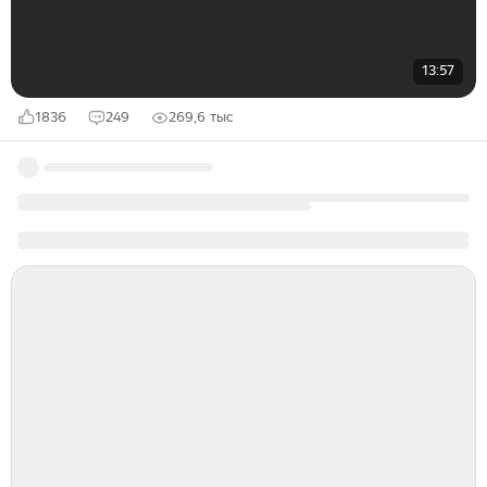
13:57
1836
249
269,6 тыс