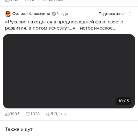
Филиал Карамзина
3 года
Подписаться
«Русские находятся в предпоследней фазе своего
развития, а потом исчезнут...» - историческое
предсказание Льва Гумилёва
10:05
3905
1028
513,1 тыс
Также ищут