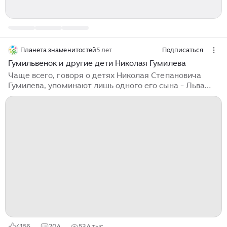
Планета знаменитостей
5 лет
Подписаться
Гумильвенок и другие дети Николая Гумилева
Чаще всего, говоря о детях Николая Степановича
Гумилева, упоминают лишь одного его сына - Льва
Николаевича Гумилева, рожденного в браке с Анной
Андреевной Ахматовой. В тени остаются дочь и еще
один сын опального при советской власти поэта.
Канал "А дети кто?" расскажет сегодня обо всех
известных потомках Гумилева. Лев появился на свет 1
октября 1912 года. Семья его была уникальной: и
мать, и отец навечно остались в истории мировой
культуры как одни из самых ярких поэтов. (Николай
Гумилев и Анна Ахматова обвенчались в 1910-м...
4156
204
53,4 тыс