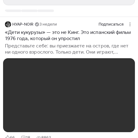
НУАР-NOIR
3 недели
Подписаться
«Дети кукурузы» — это не Кинг. Это испанский фильм
1976 года, который он упростил
Представьте себе: вы приезжаете на остров, где нет
ни одного взрослого. Только дети. Они играют,
смеются, бегают по пустынным улицам. Вы думаете:
что-то случилось, эпидемия, эвакуация. Но потом вы
замечаете странную деталь: у детей в руках не
игрушки. У них серпы, ножи, палки с гвоздями. И они
смотрят на вас. Они улыбаются. И вы вдруг
понимаете: они не ждут от вас помощи. Они ждут,
когда вы сделаете первый шаг, чтобы начать охоту.
Этот кошмар — не выдумка сценаристов, не плод
больного воображения...
66
18
8863