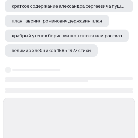
краткое содержание александра сергеевича пушкина жених
план гавриил романович державин план
храбрый утенок борис житков сказка или рассказ
велимир хлебников 1885 1922 стихи
льюис кэрролл фотограф на съемках