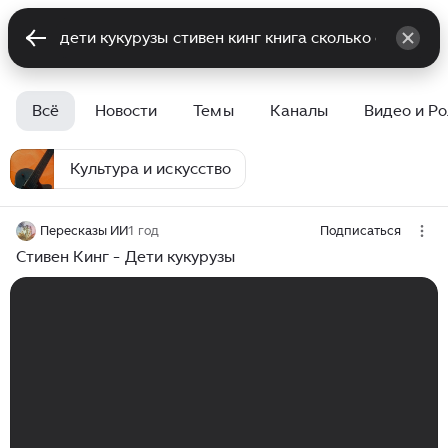
Всё
Новости
Темы
Каналы
Видео и Р
Культура и искусство
Пересказы ИИ
1 год
Подписаться
Стивен Кинг - Дети кукурузы