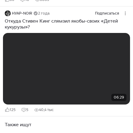
НУАР-NOIR
2 года
Подписаться
Откуда Стивен Кинг слямзил якобы-своих «Детей
кукурузы»?
06:29
125
5
40,4 тыс
Также ищут