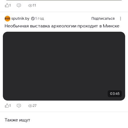
1
11
sputnik.by
1 год
Подписаться
Необычная выставка археологии проходит в Минске
03:45
1
27
Также ищут