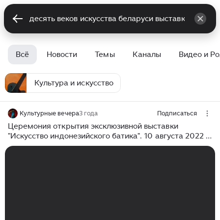
Всё
Новости
Темы
Каналы
Видео и Р
Культура и искусство
Культурные вечера
3 года
Подписаться
Церемония открытия эксклюзивной выставки
"Искусство индонезийского батика". 10 августа 2022 г.
Москва, Галерея XXI века.