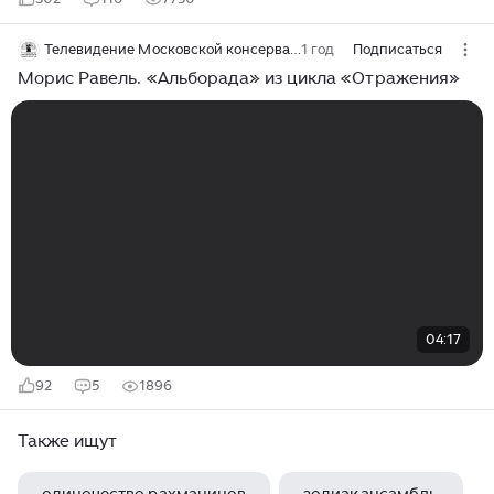
Телевидение Московской консерватории
1 год
Подписаться
Морис Равель. «Альборада» из цикла «Отражения»
04:17
92
5
1896
Также ищут