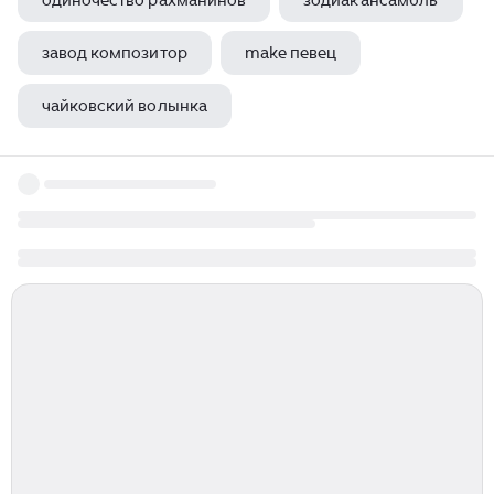
одиночество рахманинов
зодиак ансамбль
завод композитор
make певец
чайковский волынка