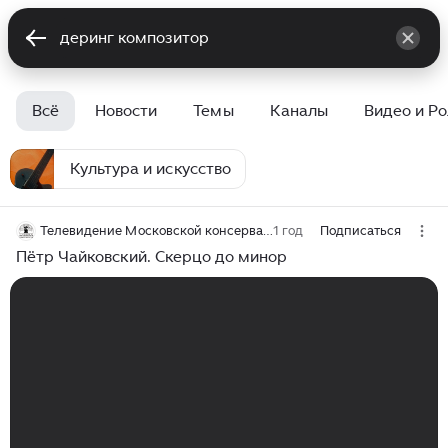
Всё
Новости
Темы
Каналы
Видео и Р
Культура и искусство
Телевидение Московской консерватории
1 год
Подписаться
Пётр Чайковский. Скерцо до минор