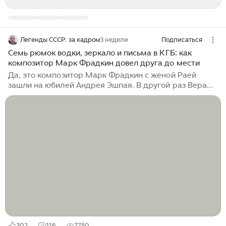
Легенды СССР: за кадром
3 недели
Подписаться
Семь рюмок водки, зеркало и письма в КГБ: как
композитор Марк Фрадкин довел друга до мести
Да, это композитор Марк Фрадкин с женой Раей
зашли на юбилей Андрея Эшпая. В другой раз Вера
Дербенева — жена поэта-песенника Леонида
Дербенева — встретила Раю в комиссионном
мебельном магазине. Вера выбрала...
302
116
7750