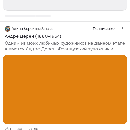
Алина Корякина
3 года
Подписаться
Андре Дерен (1880-1954)
Одним из моих любимых художников на данном этапе
является Андре Дерен. Французский художник и
скульптор, который испытал на себе большую часть
модернистских течений в живописи, «от
импрессионизма и фовизма до кубизма и
неоклассики». Мне очень нравятся его работы 1900-
х годов, в его фовистский период, до влияния на него
Пикассо. Рассматриваю с восхищением! Совсем
недавно я ознакомилась с методологией различных
подходов к созданию искусства. Все художники
разные – мыслят полярными категориями,
высказываются...
8
58