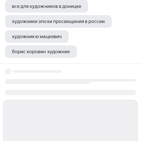
все для художников в донецке
художники эпохи просвещения в россии
художник ю мацкевич
борис коровин художник
наталья кондратюк художник