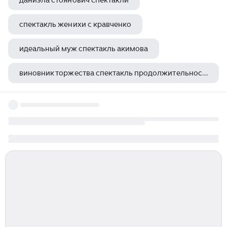
даниэла стоянович спектакли
спектакль женихи с кравченко
идеальный муж спектакль акимова
виновник торжества спектакль продолжительность
кукольный спектакль зимняя сказка