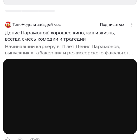
ТелеНеделя звёзды
5 мес
Подписаться
Денис Парамонов: хорошее кино, как и жизнь, —
всегда смесь комедии и трагедии
Начинавший карьеру в 11 лет Денис Парамонов,
выпускник «Табакерки» и режиссерского факультета
ГИТИСа, сегодня востребованный артист кино и
театра. На его счету роли в популярных проектах
«Пищеблок», «Красные браслеты», «Праздники», а
теперь и главная роль в новом фильме «Здесь был
Юра». В интервью для журнала «ТН Звезды» Денис
рассказывает о том, что для него на самом деле
значит актерская профессия, почему кино не должно
никого менять и как ему работалось с Константином
Хабенским. — В фильме ваш герой Олег неожиданно
получает опеку над взрослым дядей с
особенностями...
49