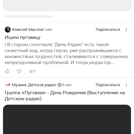
Алексей Маслов
1 мес
Подписаться
Ищем пуговицу
! В старом спектакле "День Радио" есть такой
сюжетный ход, когда герои, уже расправившиеся с
множеством трудностей, сталкиваются с совершенно
непреодолимой проблемой. И тогда редактор
радиостанции вдруг залезает под стол, и начинает
1
искать пуговицу от пиджака, которая туда закатилась
неделю назад. Сотрудники недоумевают: "Какая
Музыка. Детское радио
6 мес
Подписаться
пуговица, нам же нужно с Министерством обороны
разбираться". А редактор отвечает: "Пуговицу – чисто
Группа «Пуговки» - День Рождения (Выступление на
теоретически – мы найти можем...
Детском радио)