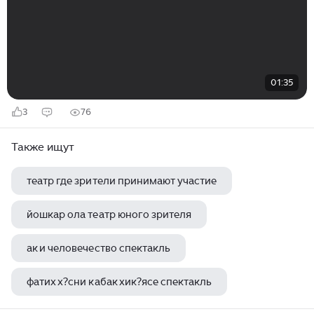
01:35
3
76
Также ищут
театр где зрители принимают участие
йошкар ола театр юного зрителя
ак и человечество спектакль
фатих х?сни кабак хик?ясе спектакль