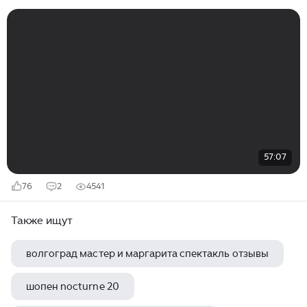
57:07
76
2
4541
Также ищут
волгоград мастер и маргарита спектакль отзывы
шопен nocturne 20