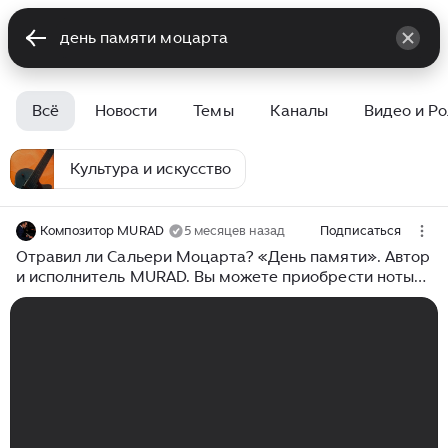
Всё
Новости
Темы
Каналы
Видео и Р
Культура и искусство
Композитор MURAD
5 месяцев назад
Подписаться
Отравил ли Сальери Моцарта? «День памяти». Автор
и исполнитель MURAD. Вы можете приобрести ноты
этой и других моих композиции по ссылке в шапке
профиля.