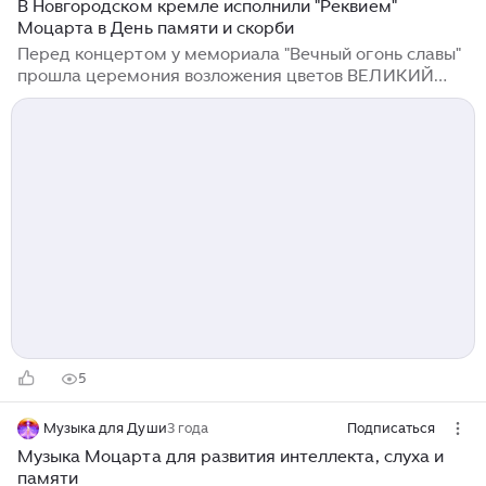
В Новгородском кремле исполнили "Реквием"
Моцарта в День памяти и скорби
Перед концертом у мемориала "Вечный огонь славы"
прошла церемония возложения цветов ВЕЛИКИЙ
НОВГОРОД, 22 июня. /ТАСС/. Концерт-реквием
состоялся в День памяти и скорби у стен Софийского
собора Новгородского кремля. Камерный оркестр
Musica Viva и хор Минина под управлением Алексея
Верещагина исполнили "Реквием" Моцарта на
рассвете, в час начала Великой Отечественной
войны, об этом сообщил губернатор Новгородской
области Александр Дронов. "Сегодня на рассвете
вместе с новгородцами возложил цветы к мемориалу
"Вечный огонь Славы"...
5
Музыка для Души
3 года
Подписаться
Музыка Моцарта для развития интеллекта, слуха и
памяти