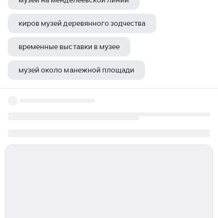
музей на менделеевской линии
киров музей деревянного зодчества
временные выставки в музее
музей около манежной площади
музей наук эйнштейна новороссийск