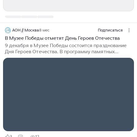
АОН // Москва
8 мес
Подписаться
В Музее Победы отметят День Героев Отечества
9 декабря в Музее Победы состоится празднование
Дня Героев Отечества. В программу памятных
мероприятий в музее на Поклонной горе включены
такие события, как церемония гашения почтовых
марок и торжественное возложение цветов. Также
запланированы масштабные концерты и презентация
новых выставок. "День Героев Отечества отмечается
в России 9 декабря. Памятная дата установлена в
2007 году и связана с важным историческим
событием XVIII века — учреждением Екатериной II в
1769 году ордена Святого Георгия Победоносца,
высшей военной награды Российской империи", —
отметили в Музее Победы...
3
12