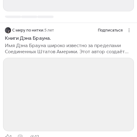
С миру по нитки.
5 лет
Подписаться
Книги Дэна Брауна.
Имя Дэна Брауна широко известно за пределами
Соединенных Штатов Америки. Этот автор создаёт
действительно увлекательные романы, которые
включают в себя и боевые сцены, и погони, и
загадки… Наиболее известным романом является
«Код Да Винчи»...
1
12