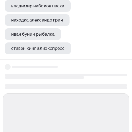
владимир набоков пасха
находка александр грин
иван бунин рыбалка
стивен кинг алиэкспресс
памятник тарасу шевченко энкарнасьон