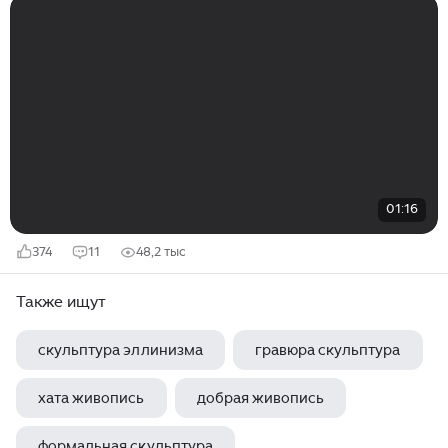
01:16
374
11
48,2 тыс
Также ищут
скульптура эллинизма
гравюра скульптура
хата живопись
добрая живопись
формальная скульптура