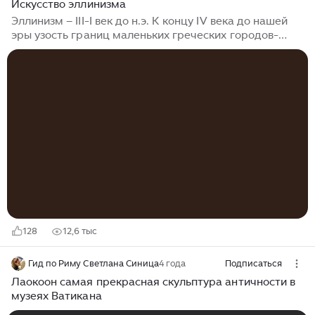
Искусство эллинизма
Эллинизм – III-I век до н.э. К концу IV века до нашей
эры узость границ маленьких греческих городов-
государств, полисов, ощущалась все острее.
Классический греческий мир, раздираемый
внутренними войнами, практически изжил себя.
Наступала новая эпоха: стирались границы,
объединялись народы и культуры всей ойкумены.
Этому способствовали великие завоевательные
походы выдающегося греческого полководца —
македонского царя Александра, к 28 годам
создавшего огромную империю. Македонский
говорил: «Каждый из варваров должен уподобиться
эллину»...
128
12,6 тыс
Гид по Риму Светлана Синица
4 года
Подписаться
Лаокоон самая прекрасная скульптура античности в
музеях Ватикана