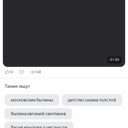
01:50
10
148
Также ищут
московские былины
детство сказка толстой
былина евгений светланов
басни крылова о честности