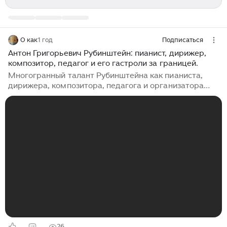
О как
1 год
Подписаться
Антон Григорьевич Рубинштейн: пианист, дирижер,
композитор, педагог и его гастроли за границей.
Многогранный талант Рубинштейна как пианиста,
дирижера, композитора, педагога и организатора
музыкальной жизни страны сделал его имя
легендарным. Тем более обидно, что он не мог быть
полностью счастлив, поскольку при жизни его
творчество неоднократно и несправедливо считалось
не совсем русским. По этому поводу Рубинштейн с
горечью восклицал: «Для евреев я христианин, для
христиан я еврей, для русских я немец, для немцев я
русский, для классиков я новатор, для новаторов я
регрессист». Антон Григорьевич Рубинштейн родился
28 ноября 1829 года в Подольской губернии...
26