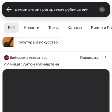
Всё
Новости
Темы
Каналы
Видео и Р
Культура и искусство
Библиотека Асеева
1 год
Подписаться
АРТ-имя : Антон Рубинштейн