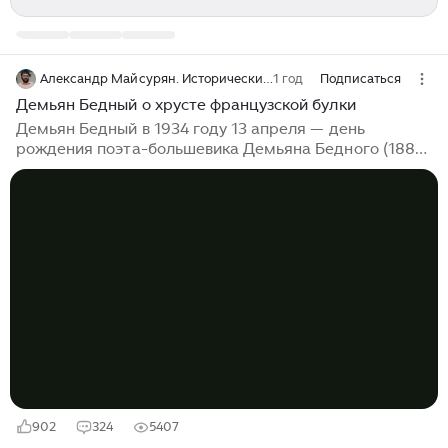
Александр Майсурян. Исторические хроники
1 год
Подписаться
Демьян Бедный о хрусте французской булки
Демьян Бедный в 1934 году 13 апреля — день
рождения поэта-большевика Демьяна Бедного (1883
—1945), по его самоопределению, «мужика
вредного», поэта и революционера. Подробно о
Демьяне я уже писал, а это его стихи про
французскую булку. Французская булка «С
колчаковского аэроплана в красноармейские окопы
была сброшена обернутая в прокламации
французская булка». Отец служил у «дорогих
господ» (Свои харчи и восемь красных в год), А я,
малец, был удостоен чести: С сопливым барчуком
играл нередко вместе; Барчук в колясочке мне
кнутиком грозил, А я...
902
324
5407