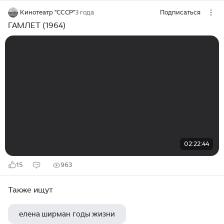
Кинотеатр "СССР"
3 года
Подписаться
ГАМЛЕТ (1964)
02:22:44
15
963
Также ищут
елена ширман годы жизни