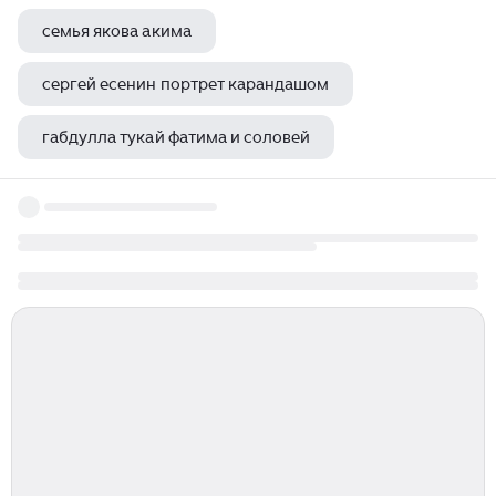
семья якова акима
сергей есенин портрет карандашом
габдулла тукай фатима и соловей
алмазная мозаика виктор цой