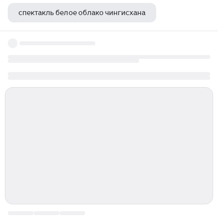
спектакль белое облако чингисхана
снегурушка спектакль тюз отзывы