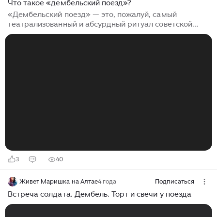
Что такое «дембельский поезд»?
«Дембельский поезд» — это, пожалуй, самый
театрализованный и абсурдный ритуал советской
«дедовщины». Это своего рода иммерсивный
спектакль, который разыгрывался ночью в казарме
после отбоя. Суть ритуала заключалась в том, что
молодые солдаты («духи») должны были
имитировать для дембеля поездку домой в
пассажирском поезде, создавая полный «эффект
присутствия». Действие разворачивалось на
двухъярусных кроватях (шконках) и включало в...
3
40
Живет Маришка на Алтае
4 года
Подписаться
Встреча солдата. Дембель. Торт и свечи у поезда