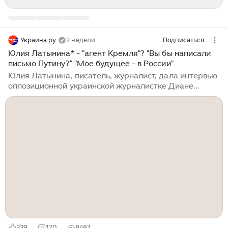
Украина.ру
2 недели
Подписаться
Юлия Латынина* - "агент Кремля"? "Вы бы написали
письмо Путину?" "Мое будущее - в России"
Юлия Латынина, писатель, журналист, дала интервью
оппозиционной украинской журналистке Диане
Панченко. Это интервью окончательно закрепило за
Латыниной звание "отступницы" Бывшие друзья-
иноагенты в шоке, всячески клеймят Латынину и
называют предательницей. Либеральное сообщество,
укатившее за рубеж в 2022 году, буквально пытается
избежать разговора об эволюции Латыниной,
отделываясь обычными ярлыками: "ей заплатили" или
"Юля - агент Кремля". Но избежать этого разговора
невозможно. В этом интервью...
339
170
8487