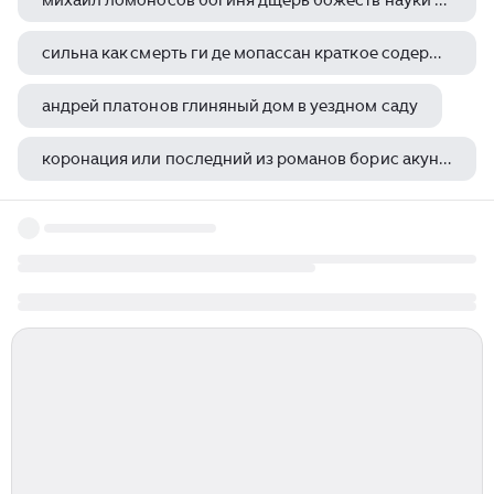
михаил ломоносов богиня дщерь божеств науки основавших
сильна как смерть ги де мопассан краткое содержание
андрей платонов глиняный дом в уездном саду
коронация или последний из романов борис акунин книга отзывы
александр зиновьев целились в коммунизм а попали в россию