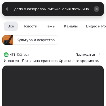
Всё
Новости
Темы
Каналы
Видео и Р
Культура и искусство
НТВ
2 года
Подписаться
Иноагент Латынина сравнила Христа с террористом