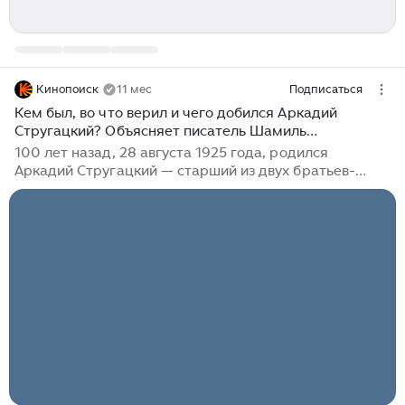
Кинопоиск
11 мес
Подписаться
Кем был, во что верил и чего добился Аркадий
Стругацкий? Объясняет писатель Шамиль
Идиатуллин
100 лет назад, 28 августа 1925 года, родился
Аркадий Стругацкий — старший из двух братьев-
писателей, обновивших советскую фантастику и
ставших кумирами нескольких поколений научно-
технической интеллигенции. О Стругацких как
авторах написаны целые тома. Писатель Шамиль
Идиатуллин, изучив письма и дневники юбиляра,
пытается ответить на вопрос, каким человеком был
Аркадий Стругацкий и сколько жизней ему удалось
прожить. Все материалы спецпроекта «Когда у меня
голова начинает пухнуть от иерошек, я пишу
фантастический роман, будь он проклят...