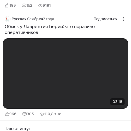
189
152
9181
Русская Семёрка
2 года
Подписаться
Обыск у Лаврентия Берии: что поразило
оперативников
03:18
966
305
110,8 тыс
Также ищут