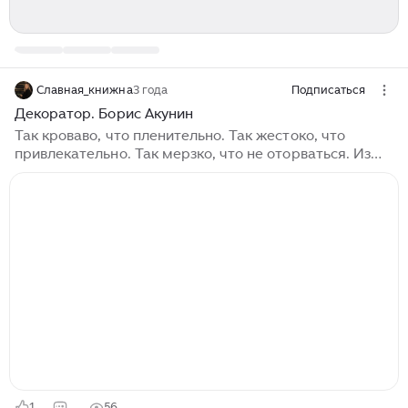
Славная_книжна
3 года
Подписаться
Декоратор. Борис Акунин
Так кроваво, что пленительно. Так жестоко, что
привлекательно. Так мерзко, что не оторваться. Из
всех книг про приключения Фандорина эта самая
зверская. Всё начинается с того, что мы попадаем на
место преступления. Труп женщины, из которого
изъяты все органы и выложены в виде декораций.
Эраст Фандорин и с Анисием Тюльпановым
приступают к расследованию череды жестоких,
изысканно-кровавых преступлений. Интрига
держится до конца...
1
56