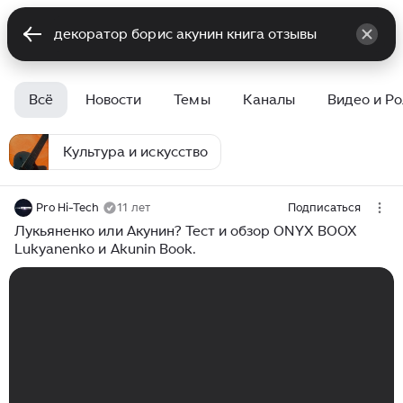
Всё
Новости
Темы
Каналы
Видео и Р
Культура и искусство
Pro Hi-Tech
11 лет
Подписаться
Лукьяненко или Акунин? Тест и обзор ONYX BOOX
Lukyanenko и Akunin Book.