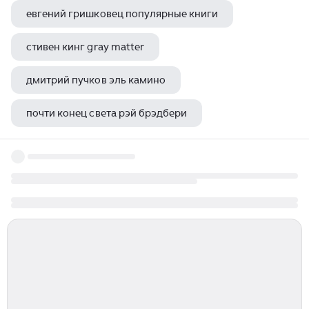
евгений гришковец популярные книги
стивен кинг gray matter
дмитрий пучков эль камино
почти конец света рэй брэдбери
алексей толстой бунт в ватикане