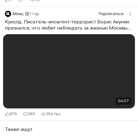
Абзац
1 год
Подписаться
Куколд. Писатель-иноагент-террорист Борис Акунин
признался, что любит наблюдать за жизнью Москвы
по веб-камерам
04:07
879
285
35,4 тыс
Также ищут