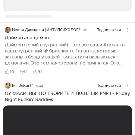
Нелли Давыдова | АНТИПСИХОЛОГ
5 лет
Подписаться
Даймон and демон
Даймон (гений внутренний) - это все ваши #таланты -
ваш внутренний 💎 бриллиант. Таланты, которые
загнаны в бездну вашей тьмы, стали называться
демонами. Это темная сторона, не принятая. Это
недостатки: ваши и людей вокруг вас (которые вам,
10
1
91
как в зеркало показывают ваше же собственное и
родное).
Mr DeKart
4 года
Подписаться
ОУ МААЙ, ВЫ ШО ТВОРИТЕ ?! П0ШЛЫЙ FNF ! - Friday
Night Funkin' Baddies