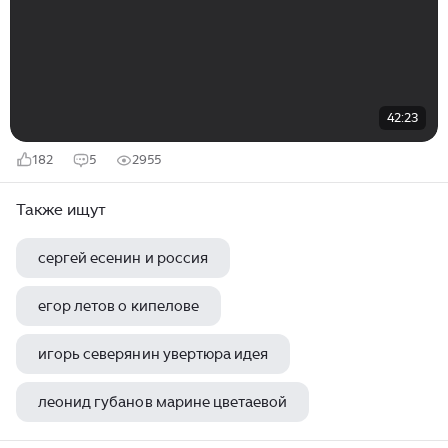
42:23
182
5
2955
Также ищут
сергей есенин и россия
егор летов о кипелове
игорь северянин увертюра идея
леонид губанов марине цветаевой