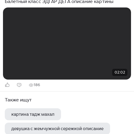
Балетный класс ЭДГАР ДЕГА описание картины
02:02
186
Также ищут
картина тадж махал
девушка с жемчужной сережкой описание