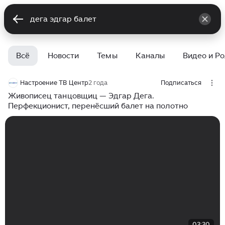
Всё
Новости
Темы
Каналы
Видео и Р
Настроение ТВ Центр
2 года
Подписаться
Живописец танцовщиц — Эдгар Дега.
Перфекционист, перенёсший балет на полотно
03:30