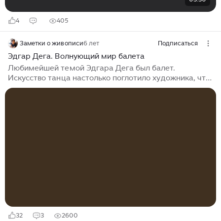
4
405
Заметки о живописи
6 лет
Подписаться
Эдгар Дега. Волнующий мир балета
Любимейшей темой Эдгара Дега был балет.
Искусство танца настолько поглотило художника, что
он оставался верен ему всю жизнь... Он мог подолгу
наблюдать за балеринами и стремился изображать
их в естественной обстановке: на репетициях и во
время выступлений, в студии и на большой сцене... У
него нет постановочных картин. Наверное, именно
поэтому балерины Дега – это не рафинированные
красавицы, а обычные девушки, которых, так же, как
и художника, увлек танец... Удивительно, но
большинство работ, посвященных балету, Эдгар Дега
писал в мастерской, куда и приглашал своих
моделей...
32
3
2600