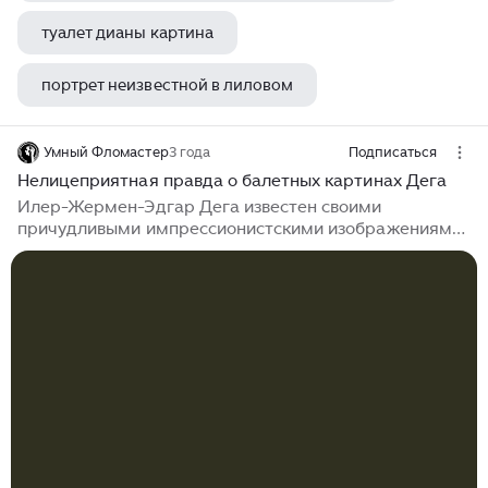
туалет дианы картина
портрет неизвестной в лиловом
картина завтрак на высоте
Умный Фломастер
3 года
Подписаться
Нелицеприятная правда о балетных картинах Дега
Илер-Жермен-Эдгар Дега известен своими
причудливыми импрессионистскими изображениями
балетных танцовщиц. Вихри нежно окрашенных
пачек и мазки розового цвета на щеках каждой
фигуры вызывают чувство радостного вуайеризма,
как будто каждый зритель картины сидит в
зрительном зале, изображенном на картине. Однако
за блеском, гламуром и юношеской невинностью
скрывается темная правда. Приветствуем всех на
нашем канале! С вами Умный Фломастер!Знакомы
ли вы с культовыми картинами Эдгара Дега,
изображающими...