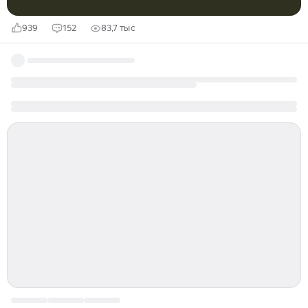
939
152
83,7 тыс