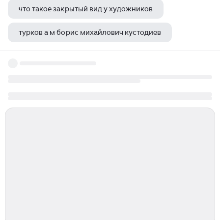
что такое закрытый вид у художников
турков а м борис михайлович кустодиев
художник луини бернардино картина святая екатерина