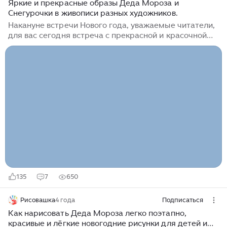
Яркие и прекрасные образы Деда Мороза и
Снегурочки в живописи разных художников.
Накануне встречи Нового года, уважаемые читатели,
для вас сегодня встреча с прекрасной и красочной
сказкой от художников Виталия Дударенко и Олеси
Гавриленко. Предновогодняя атмосфера пробуждает
волшебство и новогоднюю сказку. В компании
очаровательной Снегурочки и Деда Мороза
ожидание чуда и праздника становится особенно
волшебным. Эти легендарные герои — не просто
символы зимних праздников, а уникальные персонажи
с богатой историей и судьбой. Художник Виталий
Дударенко — известный иллюстратор из Минска, чьи
работы поражают глубиной образов и
насыщенностью деталей...
135
7
650
Рисовашка
4 года
Подписаться
Как нарисовать Деда Мороза легко поэтапно,
красивые и лёгкие новогодние рисунки для детей и