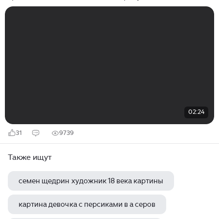
малышей на праздник
02:24
31
9739
Также ищут
семен щедрин художник 18 века картины
картина девочка с персиками в а серов