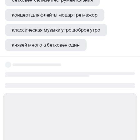
бетховен к элизе инструментальная
концерт для флейты моцарт ре мажор
классическая музыка утро доброе утро
князей много а бетховен один
моцарт симфония 7 ре мажор