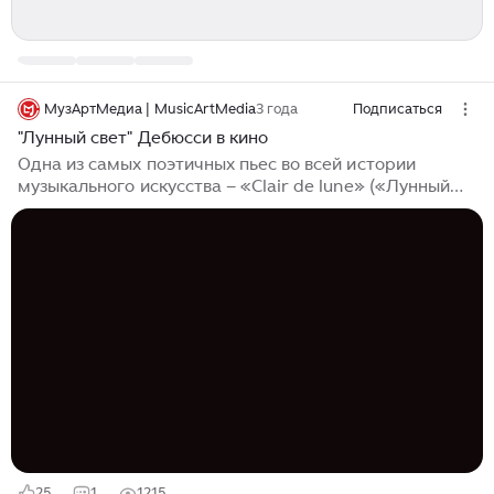
МузАртМедиа | MusicArtMedia
3 года
Подписаться
"Лунный свет" Дебюсси в кино
Одна из самых поэтичных пьес во всей истории
музыкального искусства – «Clair de lune» («Лунный
свет») из Бергамасской сюиты Клода Дебюсси звучит
более чем в 100 фильмах, снятых в разное время.
Сочинение, словно сотканное из мягкого сияния,
удивительно кинематографично. А еще это один из
примеров интереснейшей связи времен, о которой
чуть-чуть поговорим, прежде чем перейти
непосредственно к нашей рубрике Классика в кино
или Что посмотреть в выходные? Краткий экскурс в
историю Творческим импульсом...
25
1
1215