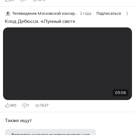
Телевидение Московской консерватории
2 года
Подписаться
Клод Дебюсси. «Лунный свет»
05:06
365
1
7637
Также ищут