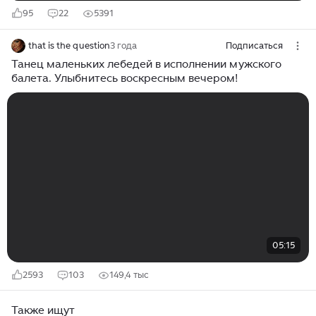
95
22
5391
that is the question
3 года
Подписаться
Танец маленьких лебедей в исполнении мужского
балета. Улыбнитесь воскресным вечером!
05:15
2593
103
149,4 тыс
Также ищут