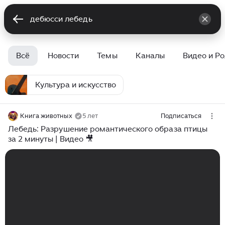
Всё
Новости
Темы
Каналы
Видео и Р
Культура и искусство
Книга животных
5 лет
Подписаться
Лебедь: Разрушение романтического образа птицы
за 2 минуты | Видео 🎥