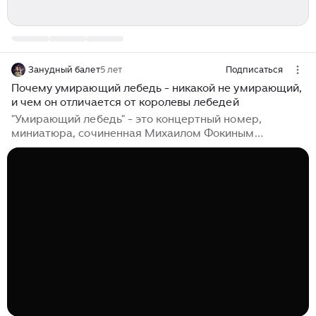
Занудный балет
5 лет
Подписаться
Почему умирающий лебедь - никакой не умирающий,
и чем он отличается от королевы лебедей
"Умирающий лебедь" - это концертный номер,
миниатюра, сочиненная Михаилом Фокиным
совместно с Анной Павловой в конце 1907-го и
показанная 22 декабря 1907 года на
благотворительном концерте в пользу
новорожденных детей и бедных матерей при
императорском родовспомогательном заведении...