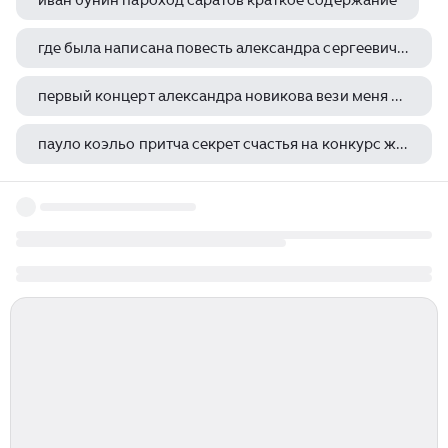
иван бунин пароход саратов краткое содержание
где была написана повесть александра сергеевича пушкина
первый концерт александра новикова вези меня извозчик
пауло коэльо притча секрет счастья на конкурс живая классика
где было написано стихотворение узник александра сергеевича пушкина