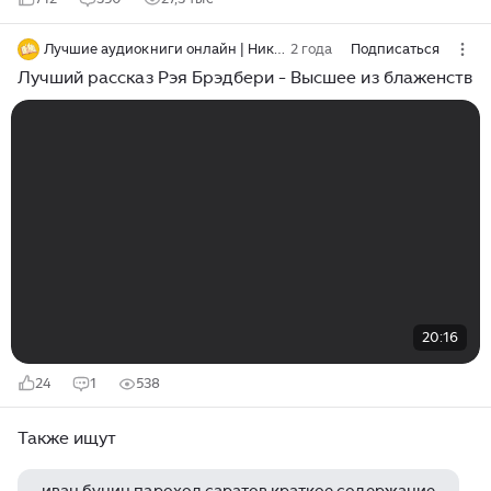
Лучшие аудиокниги онлайн | Никита Король
2 года
Подписаться
Лучший рассказ Рэя Брэдбери - Высшее из блаженств
20:16
24
1
538
Также ищут