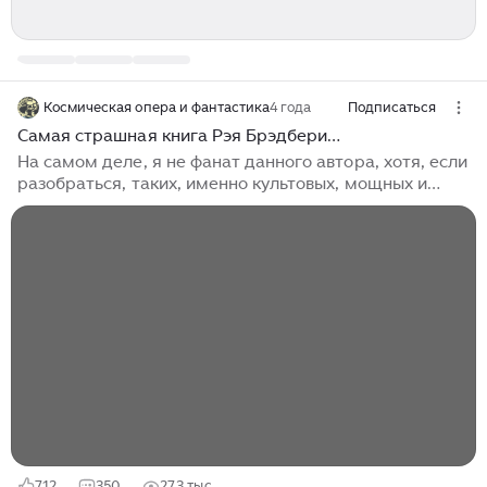
Космическая опера и фантастика
4 года
Подписаться
Самая страшная книга Рэя Брэдбери…
На самом деле, я не фанат данного автора, хотя, если
разобраться, таких, именно культовых, мощных и
шикарных произведений у него очень и очень много.
Можно вспомнить рассказ «…И грянул гром» – очень
сильная вещь. «…И будет ласковый дождь» – эти
рассказы на самом деле очень и очень сильные –
особенно в эмоциональном смысле – и это даже с
моей точки зрения (хотя я живу по принципу: «нет
эмоций – только покой!»). Но сегодня я хотел бы
рассказать о другом произведении, которое можно
поставить рядом с отечественными «Хищными
вещами века»...
712
350
27,3 тыс