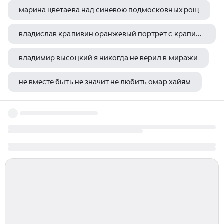
марина цветаева над синевою подмосковных рощ
владислав крапивин оранжевый портрет с крапинками краткое содержание
владимир высоцкий я никогда не верил в миражи
не вместе быть не значит не любить омар хайям
виктор гончар актер