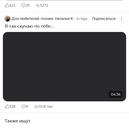
422
35
5272
Для любителей поэзии. Наталья Карелина
4 года
Подписаться
Я так скучаю по тебе...
04:54
328
9
33,8 тыс
Также ищут