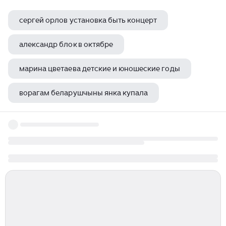
сергей орлов установка быть концерт
александр блок в октябре
марина цветаева детские и юношеские годы
ворагам беларушчыны янка купала
сцена на сретенке театр маяковского