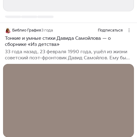
Библио Графия
3 года
Подписаться
Тонкие и умные стихи Давида Самойлова — о
сборнике «Из детства»
33 года назад, 23 февраля 1990 года, ушёл из жизни
советский поэт-фронтовик Давид Самойлов. Ему было
всего 69 лет. Мы знаем Самойлова в основном по
стихам о войне, жизни, любви. Сороковые, роковые,
Военные и фронтовые, Где извещенья похоронные
И перестуки эшелонные... Но на протяжении жизни
поэт писал также стихи о детстве и отрочестве. Это
не просто детские стихи. Это стихи-воспоминания,
понятные детям и близкие взрослым. Я прочитала
сборник стихов Давида Самойлова «Из детства» и в
день его памяти хочу рассказать о книге, о поэте и о
его стихах...