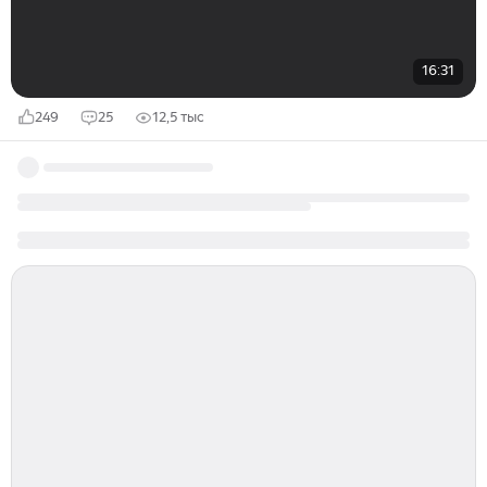
16:31
249
25
12,5 тыс