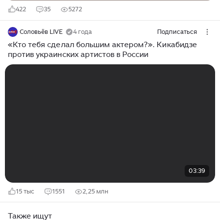
422
35
5272
Соловьёв LIVE
4 года
Подписаться
«Кто тебя сделал большим актером?». Кикабидзе
против украинских артистов в России
03:39
15 тыс
1551
2,25 млн
Также ищут