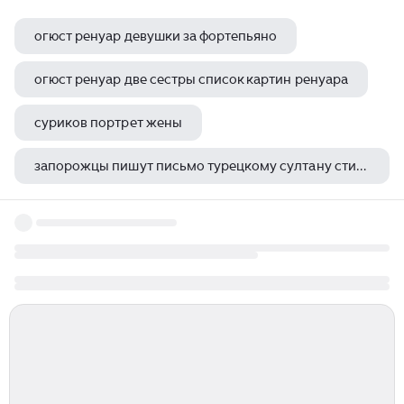
огюст ренуар девушки за фортепьяно
огюст ренуар две сестры список картин ренуара
суриков портрет жены
запорожцы пишут письмо турецкому султану стиль
ранняя осень левитан