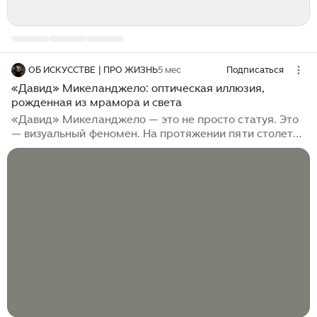
ОБ ИСКУССТВЕ | ПРО ЖИЗНЬ
5 мес
Подписаться
«Давид» Микеланджело: оптическая иллюзия,
рожденная из мрамора и света
«Давид» Микеланджело — это не просто статуя. Это
— визуальный феномен. На протяжении пяти столетий
зрители замирают перед пятиметровым гигантом,
пораженные не только его мускулатурой, но и
странным, почти живым сиянием мрамора...