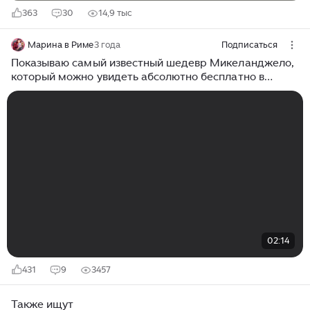
363
30
14,9 тыс
Марина в Риме
3 года
Подписаться
Показываю самый известный шедевр Микеланджело,
который можно увидеть абсолютно бесплатно в
базилике Святого Петра
02:14
431
9
3457
Также ищут