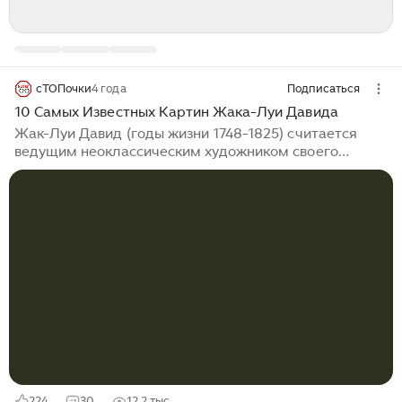
сТОПочки
4 года
Подписаться
10 Самых Известных Картин Жака-Луи Давида
Жак-Луи Давид (годы жизни 1748-1825) считается
ведущим неоклассическим художником своего
времени. По мере приближения конца Старого
Режима во Франции, он навсегда отошёл от
легкомысленных идеалов художников стиля рококо.
Это примечательно, потому как его первым
профессиональным наставником был Франсуа Буше
(годы жизни 1703-1770) – придворный художник
короля Людовика XV и ведущий живописец рококо
своего времени. Постепенный переход стиля Давида
произошёл незадолго до начала Французской
революции, главную роль в этом сыграла его
политическая мотивация...
224
30
12,2 тыс