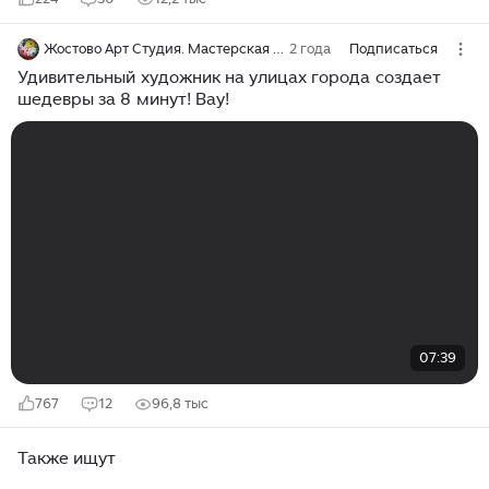
Жостово Арт Студия. Мастерская Гончаровых
2 года
Подписаться
Удивительный художник на улицах города создает
шедевры за 8 минут! Вау!
07:39
767
12
96,8 тыс
Также ищут