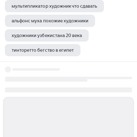
мультипликатор художник что сдавать
альфонс муха похожие художники
художники узбекистана 20 века
тинторетто бегство в египет
художник леонид афремов двое