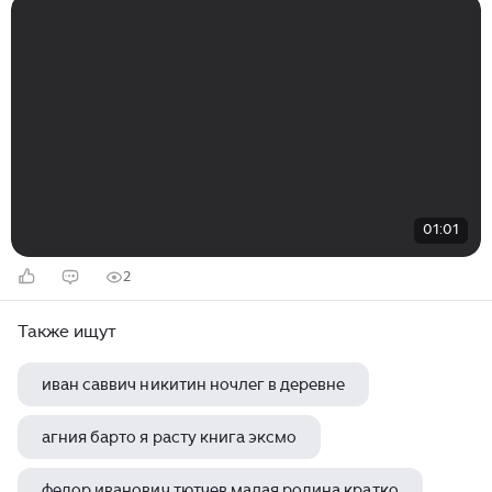
01:01
2
Также ищут
иван саввич никитин ночлег в деревне
агния барто я расту книга эксмо
федор иванович тютчев малая родина кратко