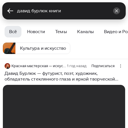
Всё
Новости
Темы
Каналы
Видео и Р
Культура и искусство
Красная мастерская — искусство и живопись
1 год назад
Подписаться
Давид Бурлюк — футурист, поэт, художник,
обладатель стеклянного глаза и яркой творческой
судьбы. тгк anna_kulik_a