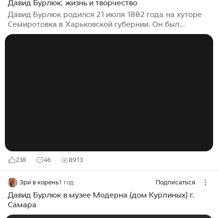
Давид Бурлюк: жизнь и творчество
Давид Бурлюк родился 21 июля 1882 года на хуторе
Семиротовка в Харьковской губернии. Он был
старшим из шестерых детей. Его отец работал
управляющим имения и изучал агрономию, а мать
увлекалась живописью. Родился в доме день
туманный, И жизнь туманна вся, Носить венец
случайно данный, Над бездной ужасов скользя… Из
стихотворения Давида Бурлюка «Родился в доме
день туманный» В доме Бурлюков нередки были
театральные представления, а также совместное
чтение книг вслух. Наиболее почитаемыми авторами
для Давида Бурлюка являлись Николай Гоголь,
Михаил Лермонтов, и Тарас Шевченко...
238
46
8913
Зри в корень
1 год
Подписаться
Давид Бурлюк в музее Модерна (дом Курлиных) г.
Самара