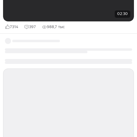
02:30
7314
397
988,7 тыс