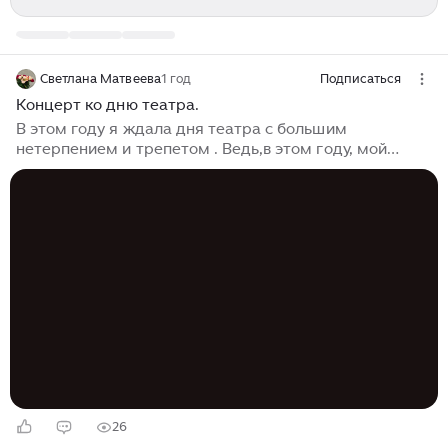
Светлана Матвеева
1 год
Подписаться
Концерт ко дню театра.
В этом году я ждала дня театра с большим
нетерпением и трепетом . Ведь,в этом году, мой
любимый "театр на Басманной" отмечает своё 25
летие . Ожидание далось мне не легко. Оно стало
для меня настоящим испытанием. Мои нервы были
напряжены до предела.Все началось с первого дня
регистрации. Это, скажу вам,был, тот ещё квест. За
один час я успела состариться, сразу, на двадцать
лет. С дрожью в руках ,я ,лихорадочно ,пыталась
ввести в анкету свои данные , чтобы получить
заветный билет. Но, всякий...
26