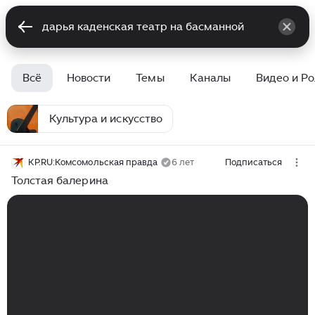
Всё
Новости
Темы
Каналы
Видео и Р
Культура и искусство
KP.RU:Комсомольская правда
6 лет
Подписаться
Толстая балерина