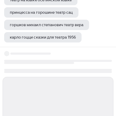
театр на языке осетинском языке
принцесса на горошине театр сац
горшков михаил степанович театр вера
карло гоцци сказки для театра 1956
мужчины играли женские роли в театре