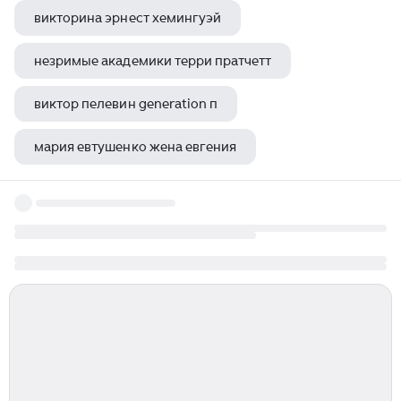
викторина эрнест хемингуэй
незримые академики терри пратчетт
виктор пелевин generation п
мария евтушенко жена евгения
кто здесь евгений гришковец