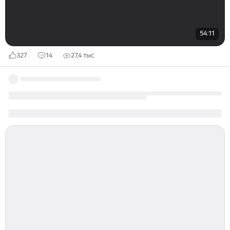
54:11
327
14
27,4 тыс