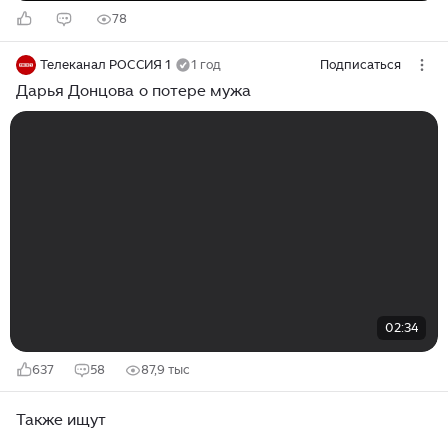
78
Телеканал РОССИЯ 1
1 год
Подписаться
Дарья Донцова о потере мужа
02:34
637
58
87,9 тыс
Также ищут