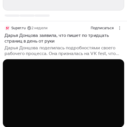
Super.ru
2 недели
Подписаться
Дарья Донцова заявила, что пишет по тридцать
страниц в день от руки
Дарья Донцова поделилась подробностями своего
рабочего процесса. Она призналась на VK fest, что
каждый день пишет по 30 страниц от руки, потому
что не умеет пользоваться компьютером. «Я пишу от
руки — я не умею печатать на компьютере. Я
нажимаю кнопку — всё улетает не туда. Со мной
случается истерика, прибегает мой десятилетний
внук, тычем пальцем куда-то — всё возвращается.
Обычно работает так. А у меня не бывает по-другому.
Меня воспитывала немка, и поэтому у меня жёсткий и
чёткий график», — поделилась писательница...