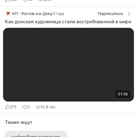
КП - Ростов-на-Дону
3 года
Подписаться
Как донская художница стала востребованной в мире
01:56
375
3
10,8 тыс
Также ищут