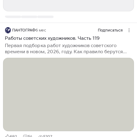
ПАНТОГРАФ
6 мес
Подписаться
Работы советских художников. Часть 119
Первая подборка работ художников советского
времени в новом, 2026, году. Как правило берутся
работы, написанные в период 1918 - 1991 годов
художников из всего ранее необъятного Советского
Союза и ранее Советской России. 1. Дорохов
Константин Гаврилович, "За ваше здоровье!", 1948
год. Этюд. 2. Комаров Алексей Никанорович, "Шпиц
дворовый", 1946 год. 3. Джапаридзе Уча (Илья)
Малакиевич, "Колхозный базар", 1960 год. 4. Зырянов
Александр Петрович, "Кама у речного вокзала", лист
из серии "Молотов", 1957 год...
692
54
5207