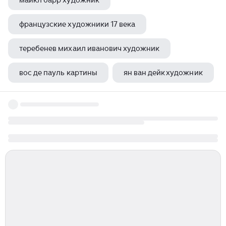
майкл барр художник
французские художники 17 века
теребенев михаил иванович художник
вос де пауль картины
ян ван дейк художник