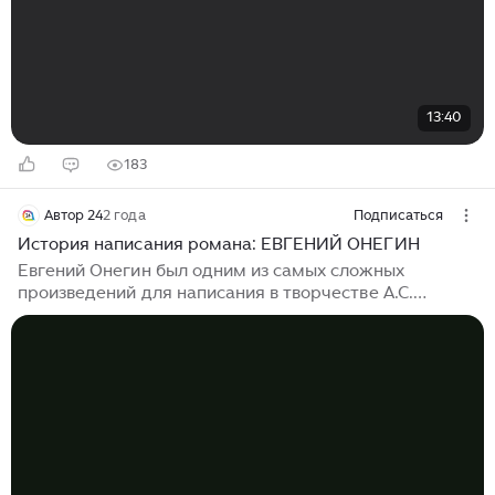
13:40
183
Автор 24
2 года
Подписаться
История написания романа: ЕВГЕНИЙ ОНЕГИН
Евгений Онегин был одним из самых сложных
произведений для написания в творчестве А.С.
Пушкина. Поэт начал работать над этим романом в
стихах еще в 1823 году, но полностью закончил его
лишь к 1830 году. Можно выделить несколько этапов
создания произведения: Автор24 — сервис помощи с
учебой №1 в России! 1. Первоначальный замысел,
1823-1824 годы. К этому периоду относятся первые
главы романа - представление главных героев, их
знакомство и повседневная жизнь в деревне. Однако
работа над произведением прервалась - Пушкин был