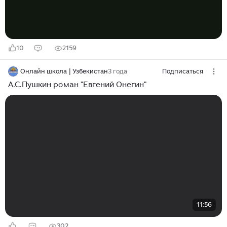
сослан в Михайловское за участие в декабристском
движении...
10
2159
Онлайн школа | Узбекистан
3 года
Подписаться
А.С.Пушкин роман "Евгений Онегин"
11:56
302