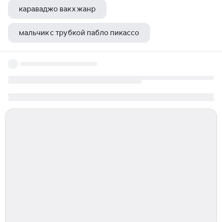
караваджо вакх жанр
мальчик с трубкой пабло пикассо
картина микеланджело картина пьета