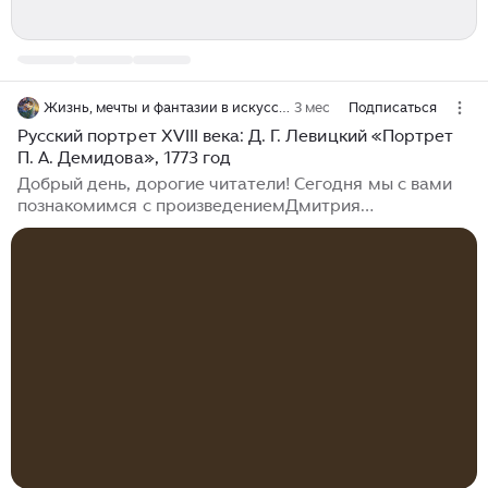
Жизнь, мечты и фантазии в искусстве
3 мес
Подписаться
Русский портрет XVIII века: Д. Г. Левицкий «Портрет
П. А. Демидова», 1773 год
Добрый день, дорогие читатели! Сегодня мы с вами
познакомимся с произведениемДмитрия
Григорьевича Левицкого (1735 – 1822) «Портрет П. А.
Демидова», написанным им в 1773 году. 1770 – 80-е
годы – период расцвета творчества Д. Г. Левицкого. В
это время он создает свои наиболее значительные
произведения. Среди них портрет крупнейшего
промышленника Прокофия Демидова. Хотелось бы
привести в пример значение книги в портрете П. А.
Демидова. Книга изображена рядом с лейкой, на
которую опирается стоящий в...