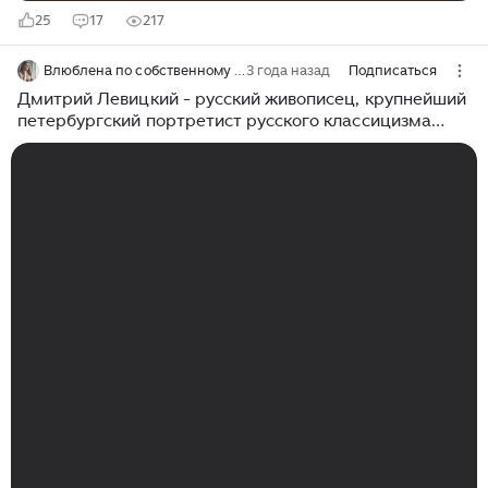
25
17
217
Влюблена по собственному желанию
3 года назад
Подписаться
Дмитрий Левицкий - русский живописец, крупнейший
петербургский портретист русского классицизма
эпохи царствования императрицы Екатерины II.