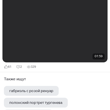
01:59
61
2
329
Также ищут
габриэль с розой ренуар
полонский портрет тургенева