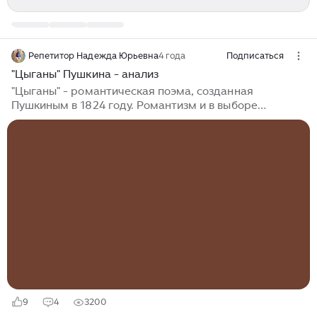
Репетитор Надежда Юрьевна
4 года
Подписаться
"Цыганы" Пушкина - анализ
"Цыганы" - романтическая поэма, созданная
Пушкиным в 1824 году. Романтизм и в выборе
экзотической обстановки, и в изображении сильных
страстей и острых конфликтов, и в теме поиска
свободы. Но в ней уже чувствуется развитие
реалистического взгляда на мир. Так, поэт отмечает
в финале произведения, что свободы от страстей
земных нет нигде, то есть происходит понимание, что
наивно ожидать или искать где-то полной свободы в
этом мире. Происходит глубокое понимание того, что
все страсти внутри нас самих, и от них никуда не
убежишь...
9
4
3200