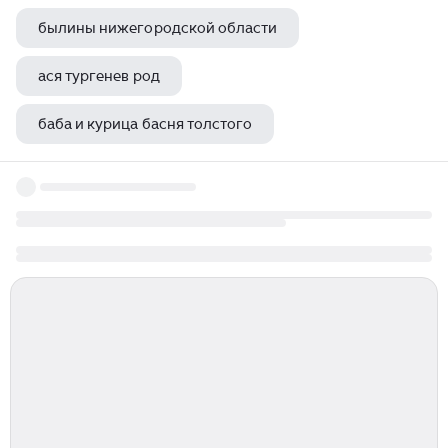
былины нижегородской области
ася тургенев род
баба и курица басня толстого
киевские и новгородские былины