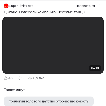
SuperTitris
5 лет
Подписаться
Цыгане. Повесели компанию! Веселые танцы
04:18
205
6
38,9 тыс
Также ищут
трилогия толстого детство отрочество юность