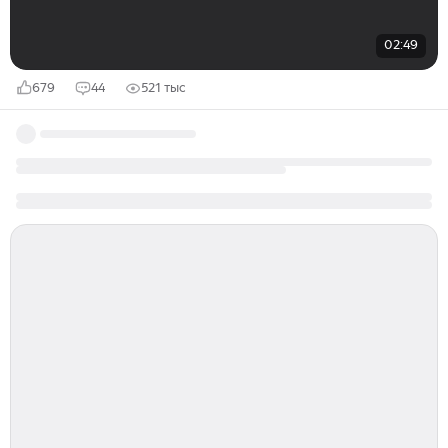
02:49
679
44
521 тыс