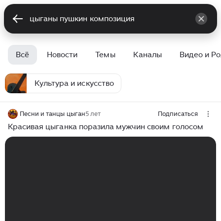
Всё
Новости
Темы
Каналы
Видео и Р
Культура и искусство
Песни и танцы цыган
5 лет
Подписаться
Красивая цыганка поразила мужчин своим голосом