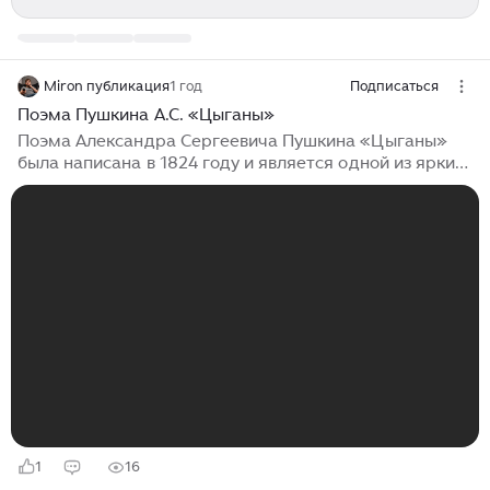
Miron публикация
1 год
Подписаться
Поэма Пушкина А.С. «Цыганы»
Поэма Александра Сергеевича Пушкина «Цыганы»
была написана в 1824 году и является одной из ярких
иллюстраций южного периода творчества поэта.
Чтобы составить сообщение о поэме, давайте
рассмотрим каждый пункт отдельно. 1. История
создания поэмы Пушкин начал работу над поэмой в
Кишинёве, когда находился в ссылке за свои
вольнодумные произведения. В этот период он был
увлечён цыганской культурой, которую наблюдал во
время своих путешествий по Бессарабии. Поэт хотел
создать произведение, которое бы отражало его
представления о свободе, любви и природе
человеческого характера...
1
16