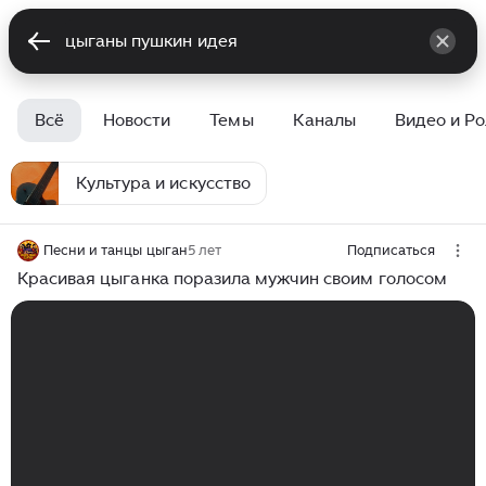
Всё
Новости
Темы
Каналы
Видео и Р
Культура и искусство
Песни и танцы цыган
5 лет
Подписаться
Красивая цыганка поразила мужчин своим голосом