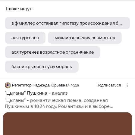
Также ищут
в ф миллер отстаивал гипотезу происхождения былин
ася тургенев
михаил юрьевич лермонтов
ася тургенев возрастное ограничение
басни крылова гуси мораль
Репетитор Надежда Юрьевна
4 года
Подписаться
"Цыганы" Пушкина - анализ
"Цыганы" - романтическая поэма, созданная
Пушкиным в 1824 году. Романтизм и в выборе
экзотической обстановки, и в изображении сильных
страстей и острых конфликтов, и в теме поиска
свободы. Но в ней уже чувствуется развитие
реалистического взгляда на мир. Так, поэт отмечает