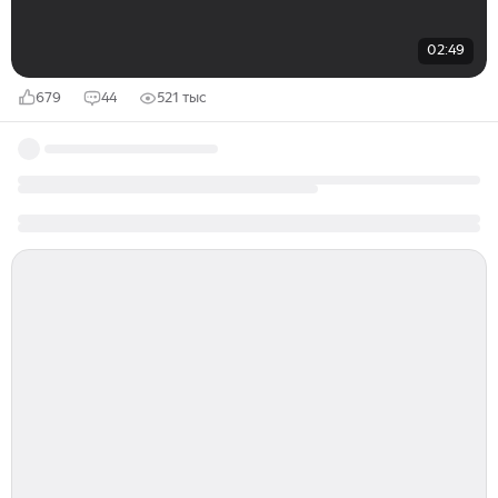
02:49
679
44
521 тыс