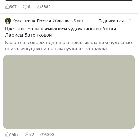
367
6
3882
Краюшкина. Поэзия. Живопись.
5 лет
Подписаться
Цветы и травы в живописи художницы из Алтая
Ларисы Батенковой
Кажется, совсем недавно я показывала вам чудесные
пейзажи художницы-самоучки из Барнаула,
полюбившиеся многим моим читателям («И
светлячки летят над миром: искренние пейзажи
Ларисы Батенковой»). И сегодня вновь хочу
обратиться к ее творчеству, рассказать вам о цветах
и травах, написанных Ларисой Батенковой. Поэтому
сегодня будет, кроме натюрмортов, снова немного
пейзажей и близких к ним работ. А к натюрмортам –
цветам в вазах, помещенным в жилой интерьер,
Лариса Батенкова обращается нечасто. Вернее,...
1567
72
5303