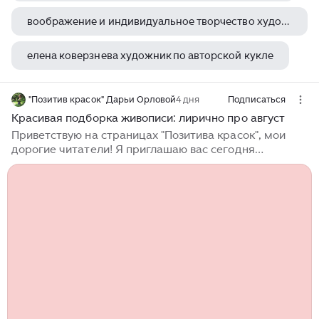
воображение и индивидуальное творчество художника
елена коверзнева художник по авторской кукле
сальвадор дали похож на кого
"Позитив красок" Дарьи Орловой
4 дня
Подписаться
Красивая подборка живописи: лирично про август
Приветствую на страницах "Позитива красок", мои
дорогие читатели! Я приглашаю вас сегодня
полюбоваться красотой, насладиться моментом и
душевно побеседовать на тему последнего летнего
месяца, имя которому август. Август - волшебный
месяц. Переход. Не случайно когда-то подметили,
что он, словно вечер воскресенья. Август
воспринимается как-то иначе, чем все лето. Мне
кажется, что особенно это заметно за городом, на
даче или в деревне. Выходишь утром на крыльцо
своей дачи, и мир встречает тебя совсем иначе...