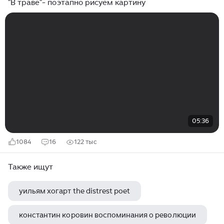
"В траве"- поэтапно рисуем картину
05:36
1084
16
122 тыс
Также ищут
уильям хогарт the distrest poet
константин коровин воспоминания о революции