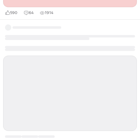
590
64
1914