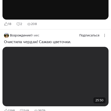
18
2
208
Возрождение
9 мес
Подписаться
Очистила чердак! Сажаю цветочки.
25:50
1198
149
3979