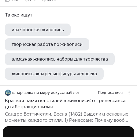
Также ищут
ива японская живопись
творческая работа по живописи
алмазная живопись наборы для творчества
живопись акварелью фигуры человека
пушкин лицеист в живописи
шпаргалка по миру искусства
5 лет
Подписаться
Краткая памятка стилей в живописи: от ренессанса
до абстракционизма
Сандро Боттичелли. Весна (1482) Выделим основные
моменты каждого стиля. 1) Ренессанс Почему вообще
возник стиль ренессанс? (или по другому Эпоха
Возрождения что одно и тоже) В конце 15 века в