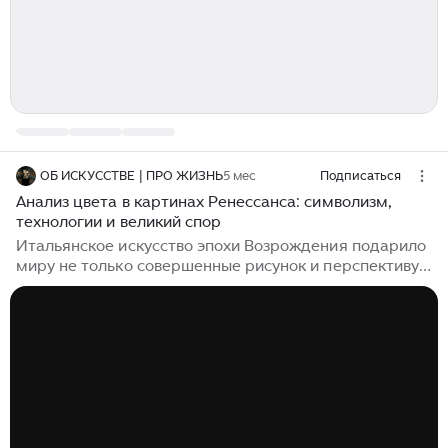
ОБ ИСКУССТВЕ | ПРО ЖИЗНЬ
5 мес
Подписаться
Анализ цвета в картинах Ренессанса: символизм,
технологии и великий спор
Итальянское искусство эпохи Возрождения подарило
миру не только совершенные рисунок и перспективу,
но и удивительно глубокое понимание цвета. Для
художников кватроченто и чинквеченто цвет никогда
не был...