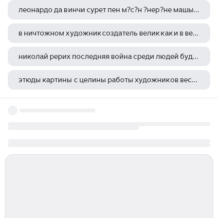
леонардо да винчи сурет пен м?с?н ?нер?не машы?тану ?ш?н о?ы?ан ?ала
в ничтожном художник создатель велик как и в великом
николай рерих последняя война среди людей будет войной за истину
этюды картины с целины работы художников весной и летом 1954 года
премия гарри гудини в америке