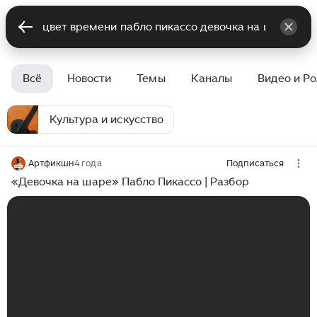
Всё
Новости
Темы
Каналы
Видео и Р
Культура и искусство
Артфикшн
4 года
Подписаться
«Девочка на шаре» Пабло Пикассо | Разбор