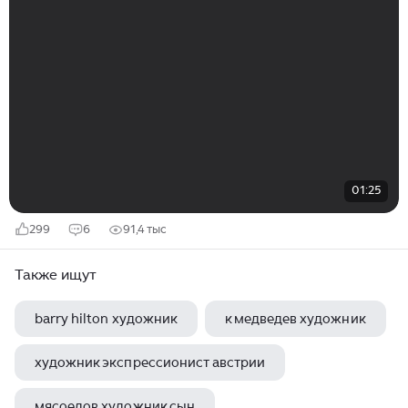
01:25
299
6
91,4 тыс
Также ищут
barry hilton художник
к медведев художник
художник экспрессионист австрии
мясоедов художник сын