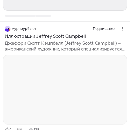
мур-мур
5 лет
Подписаться
Иллюстрации Jeffrey Scott Campbell
Джеффри Скотт Кэмпбелл (Jeffrey Scott Campbell) –
американский художник, который специализируется
на комиксах. Среди его работ есть интересные
иллюстрации моих любимых принцесс Дисней. Пусть
они совершенно ни детские и принцессы нарисованы
как героини пин-ап...
4
128