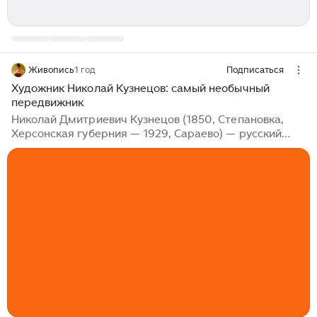
Живопись
1 год
Подписаться
Художник Николай Кузнецов: самый необычный
передвижник
Николай Дмитриевич Кузнецов (1850, Степановка,
Херсонская губерния — 1929, Сараево) — русский
живописец, портретист и жанрист, автор ставшего
хрестоматийным портрета композитора Петра
Чайковского. Академик Императорской Академии
художеств. Член Товарищества передвижников, один
из основателей Товарищества южнорусских
художников. Казак с картины Ильи Репина
Колоритная внешность художника Николая
Дмитриевича Кузнецова Вам определённо знакома,
дорогой читатель. Он — тот самый казак с
забинтованной головой,...