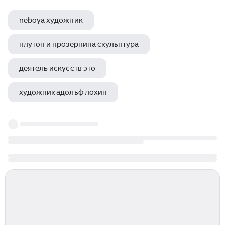
neboya художник
плутон и прозерпина скульптура
деятель искусств это
художник адольф лохин
евгений пашков художник