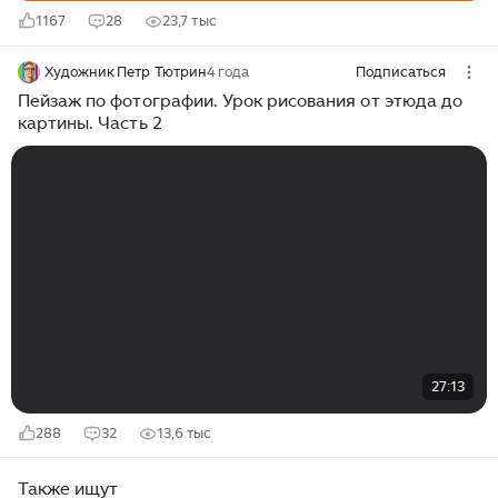
1167
28
23,7 тыс
Художник Петр Тютрин
4 года
Подписаться
Пейзаж по фотографии. Урок рисования от этюда до
картины. Часть 2
27:13
288
32
13,6 тыс
Также ищут