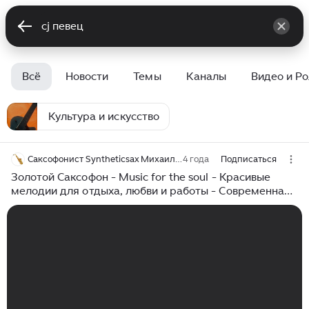
Всё
Новости
Темы
Каналы
Видео и Р
Культура и искусство
Саксофонист Syntheticsax Михаил Морозов
4 года
Подписаться
Золотой Саксофон - Music for the soul - Красивые
мелодии для отдыха, любви и работы - Современная
музыка с саксофоном романтика