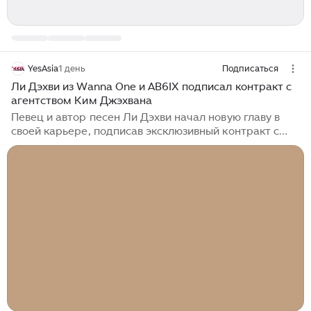
YesAsia
1 день
Подписаться
Ли Дэхви из Wanna One и AB6IX подписал контракт с
агентством Ким Джэхвана
Певец и автор песен Ли Дэхви начал новую главу в
своей карьере, подписав эксклюзивный контракт с
агентством Off the Record. Он присоединился к
своему бывшему коллеге по группе Wanna One Ким
Джэвану, с которым снова будет работать под одной
крышей. 7 августа Off the Record объявило о
подписании контракта с Ли Дэхви, заявив: «Мы
заключили эксклюзивный контракт с Ли Дэ Хви,
который обладает выдающимися музыкальными
способностями и разносторонним обаянием. Мы
окажем ему всестороннюю поддержку, чтобы он мог
полностью реализовать свой потенциал как артист»...