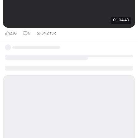
01:04:43
236
6
34,2 тыс