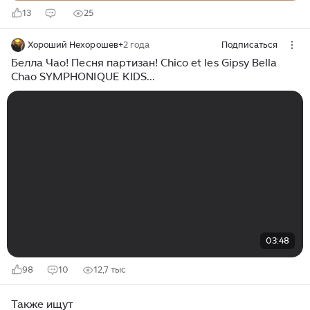
13
25
Хороший Нехорошев+
2 года
Подписаться
Белла Чао! Песня партизан! Chico et les Gipsy Bella
Chao SYMPHONIQUE KIDS...
03:48
98
10
12,7 тыс
Также ищут