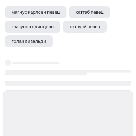
магнус карлсен певец
хаттаб певец
глазунов одинцово
хэтэуэй певец
голан вивальди