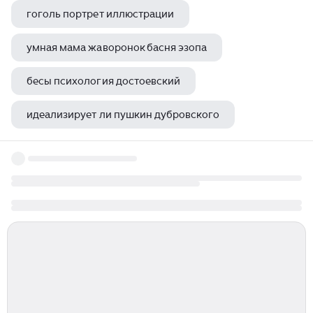
гоголь портрет иллюстрации
умная мама жаворонок басня эзопа
бесы психология достоевский
идеализирует ли пушкин дубровского
бедный волк сказка салтыкова щедрина