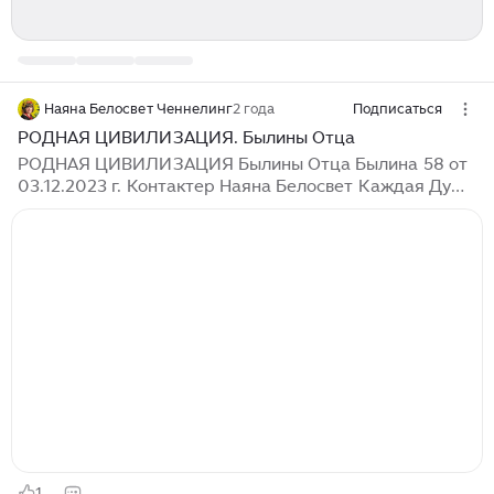
Наяна Белосвет Ченнелинг
2 года
Подписаться
РОДНАЯ ЦИВИЛИЗАЦИЯ. Былины Отца
РОДНАЯ ЦИВИЛИЗАЦИЯ Былины Отца Былина 58 от
03.12.2023 г. Контактер Наяна Белосвет Каждая Душа
пришла из своего родного мира для того, чтобы
познать еще глубже себя саму через миры Отца и его
замыслов. Каждая Душа имеет свой особый набор
качеств и вводных, изначальных, полученных от ее
родной цивилизации. В процессе игр Души забывали
свои родные вводные, терялись в многообразии
чужих навыков и Даров. Это с одной стороны было
полезным, так как Души учились понимать чужое,
иное. С другой же стороны...
1