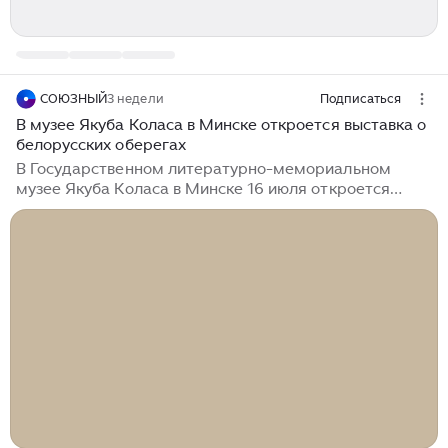
СОЮЗНЫЙ
3 недели
Подписаться
В музее Якуба Коласа в Минске откроется выставка о
белорусских оберегах
В Государственном литературно-мемориальном
музее Якуба Коласа в Минске 16 июля откроется
выставка «Ад злога чаравання да шчаслівага
вяртання», посвящённая белорусским оберегам и
народным традициям. Экспозицию подготовили на
основе фондов Белорусского государственного музея
народной архитектуры и быта. Посетители смогут
узнать, какую роль обереги играли в жизни предков. В
традиционной культуре белорусов обычные
предметы и природные материалы нередко
становились символами защиты от злых сил и
сопровождали человека на протяжении всей жизни...