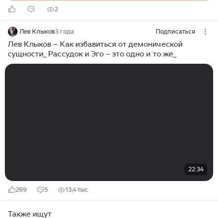
2
Лев Клыков
3 года
Подписаться
Лев Клыков – Как избавиться от демонической
сущности_ Рассудок и Эго – это одно и то же_
22:34
269
5
13,4 тыс
Также ищут