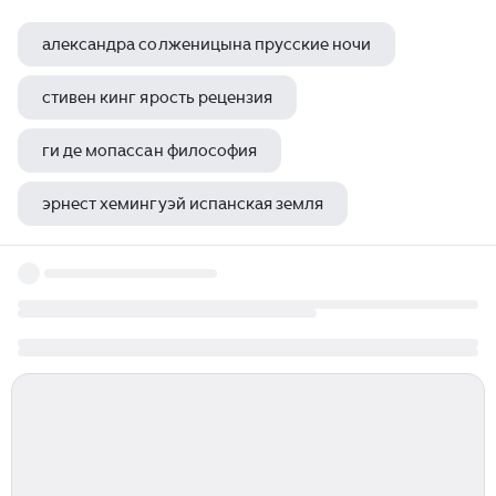
александра солженицына прусские ночи
стивен кинг ярость рецензия
ги де мопассан философия
эрнест хемингуэй испанская земля
милохин и илья лагутенко